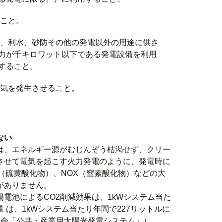
こと。
、利水、砂防その他の発電以外の用途に供さ
力が千キロワット以下である発電設備を利用
すること。
気を発生させること。
ない
は、エネルギー源がむじんぞう枯渇せず、クリー
させて電気を起こす火力発電のように、発電時に
X（硫黄酸化物）、NOX（窒素酸化物）などの大
がありません。
電池によるCO2削減効果は、1kWシステム当た
減量 は、1kWシステム当たり年間で227リットルに
協会「公共・産業用太陽光発電システム」）