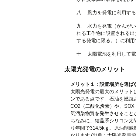
八 風力を発電に利用する
九 水力を発電（かんがい
れる工作物に設置される出
する発電に限る。）に利用
十 太陽電池を利用して電
太陽光発電のメリット
メリット１：設置場所を選ば
太陽光発電の最大のメリット
ンである点です。石油を燃焼
CO2（二酸化炭素）や、SO
気汚染物質を発生させること
ちなみに、結晶系シリコン太陽
り年間で314.5kｇ。原油削
なります (出典：太陽光発電